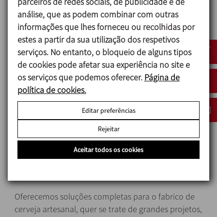
parceiros de redes sociais, de publicidade e de
análise, que as podem combinar com outras
PROJETOS À MEDIDA, TODA UMA FILOSOFIA
informações que lhes forneceu ou recolhidas por
A
INOXPA
e a
RICCI ENGINEERING
desenvolvem
estes a partir da sua utilização dos respetivos
cada projeto de forma personalizada, com soluções
serviços. No entanto, o bloqueio de alguns tipos
criativas e inovadoras.
de cookies pode afetar sua experiência no site e
os serviços que podemos oferecer.
Página de
Equipamentos de qualidade concebidos e
política de cookies.
fabricados à medida das necessidades de cada
cliente, desde os sistemas industriais mais básicos
Editar preferências
operados manualmente até aos mais complexos e
Rejeitar
totalmente automatizados
.
Aceitar todos os cookies
CERVEJEIRAS
Oferecemos soluções completas para o fabrico de
cerveja artesanal, quer se trate de grandes projetos,