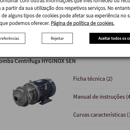
mbinar com outras informações que lhes forneceu ou reco
 a partir da sua utilização dos respetivos serviços. No entant
Manual de instruções v.
 de alguns tipos de cookies pode afetar sua experiência no si
 que podemos oferecer.
Página de política de cookies.
Curvas características (
preferências
Rejeitar
Aceitar todos os c
omba Centrífuga HYGINOX SEN
Ficha técnica (2)
Manual de instruções (4
Curvas características (