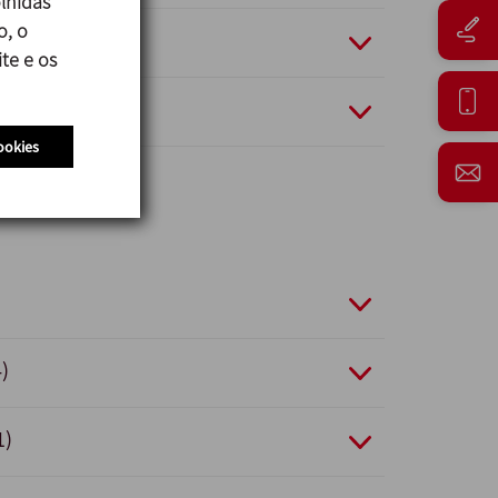
lhidas
o, o
17 (3)
te e os
1)
ookies
)
1)