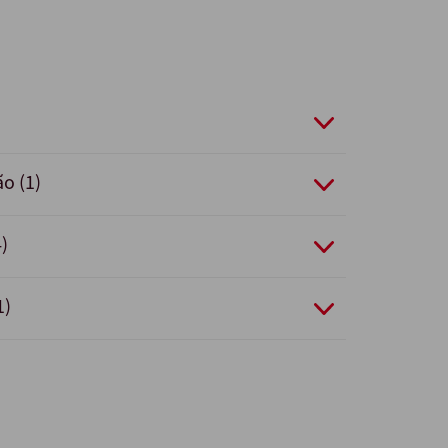
ão (1)
)
1)