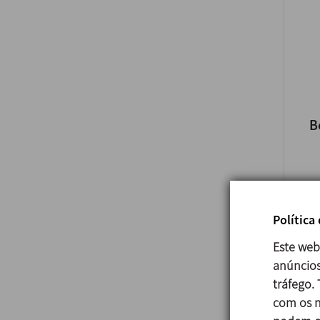
B
Política
Este web
anúncios
tráfego.
com os n