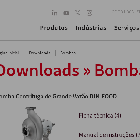
GO TO LOCAL S
Produtos
Indústrias
Serviços
|
|
gina inicial
Downloads
Bombas
Downloads » Bomb
omba Centrífuga de Grande Vazão DIN-FOOD
Ficha técnica (4)
Manual de instruções (7