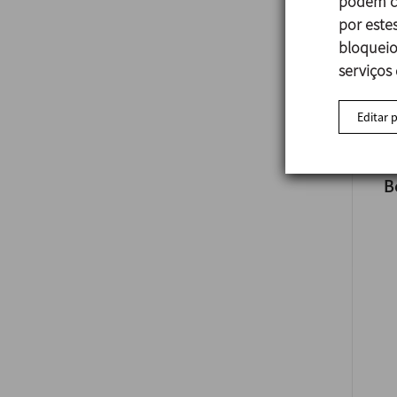
podem co
por estes
bloqueio
serviços
Editar 
B