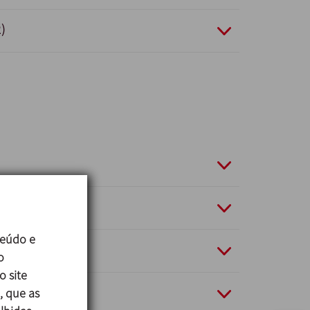
)
teúdo e
ão (1)
o
o site
22 (8)
, que as