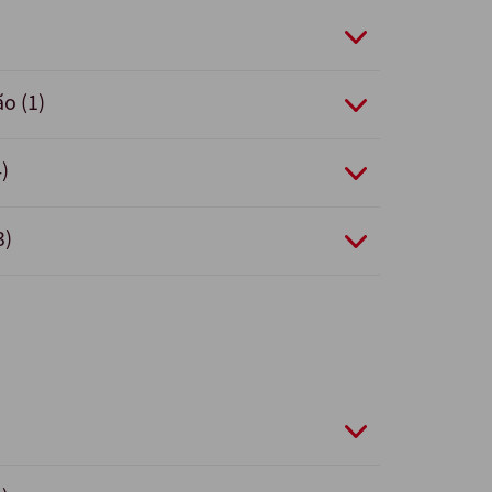
ão (1)
)
3)