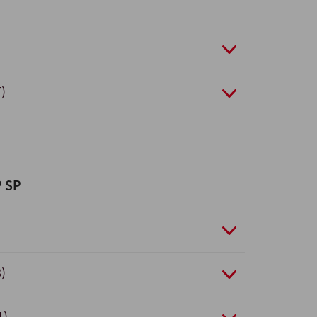
)
P SP
)
1)