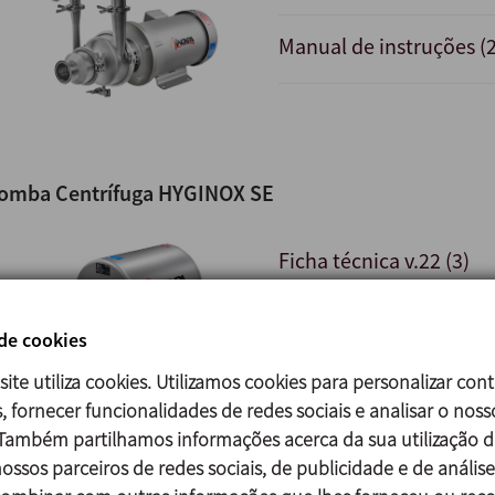
Manual de instruções (2
omba Centrífuga HYGINOX SE
Ficha técnica v.22 (3)
Ficha técnica v.17 (9)
 de cookies
site utiliza cookies. Utilizamos cookies para personalizar con
Guia rápida de instalaç
, fornecer funcionalidades de redes sociais e analisar o noss
 Também partilhamos informações acerca da sua utilização d
Manual de instruções v.
ossos parceiros de redes sociais, de publicidade e de análise