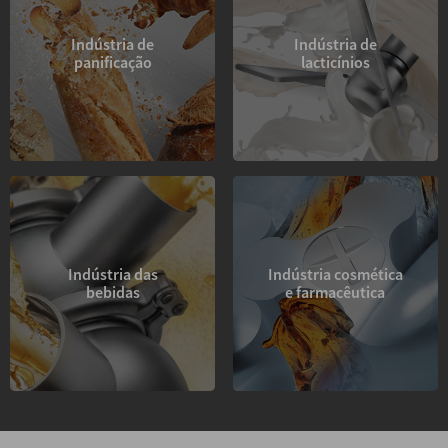
Indústria de
Indústria de
panificação
lacticínios
Indústria das
Indústria cosmética
bebidas
e farmacêutica