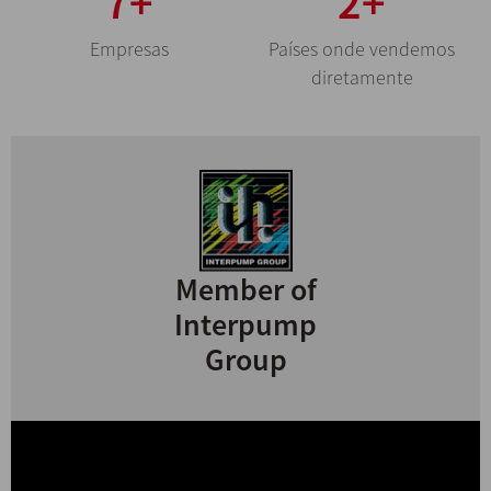
29
+
10
+
Empresas
Países onde vendemos
diretamente
Member of
Interpump
Group