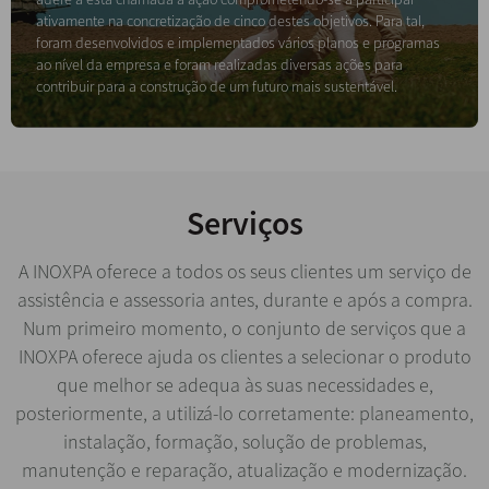
ativamente na concretização de cinco destes objetivos. Para tal,
foram desenvolvidos e implementados vários planos e programas
ao nível da empresa e foram realizadas diversas ações para
contribuir para a construção de um futuro mais sustentável.
Serviços
A INOXPA oferece a todos os seus clientes um serviço de
assistência e assessoria antes, durante e após a compra.
Num primeiro momento, o conjunto de serviços que a
INOXPA oferece ajuda os clientes a selecionar o produto
que melhor se adequa às suas necessidades e,
posteriormente, a utilizá-lo corretamente: planeamento,
instalação, formação, solução de problemas,
manutenção e reparação, atualização e modernização.