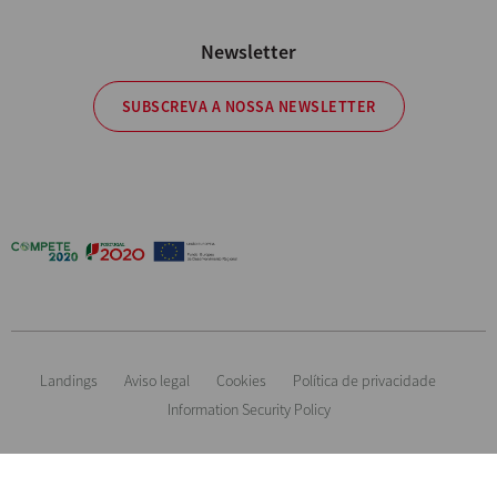
Newsletter
SUBSCREVA A NOSSA NEWSLETTER
Landings
Aviso legal
Cookies
Política de privacidade
Information Security Policy
Informação orientadora. Reservamos o direito de modificar qualquer
material ou característica sem aviso prévio. Imagens não contratuais. All