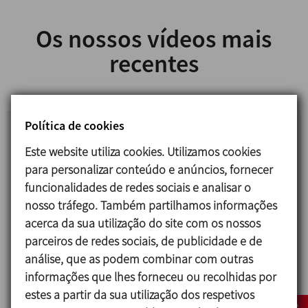
Os nossos vídeos mais
recentes
Política de cookies
PRODUÇÃO DE QUEIJO
Este website utiliza cookies. Utilizamos cookies
para personalizar conteúdo e anúncios, fornecer
Em colaboração com o nosso parceiro TECNICAL,
funcionalidades de redes sociais e analisar o
oferecemos instalações completas destinadas à
nosso tráfego. Também partilhamos informações
produção de queijos frescos e prensados, bem
acerca da sua utilização do site com os nossos
como maquinaria especializada para as
parceiros de redes sociais, de publicidade e de
operações de receção e armazenamento,
análise, que as podem combinar com outras
higienização, pasteurização, transferência,
informações que lhes forneceu ou recolhidas por
coalhada, moldagem, salga e limpeza das
estes a partir da sua utilização dos respetivos
instalações.