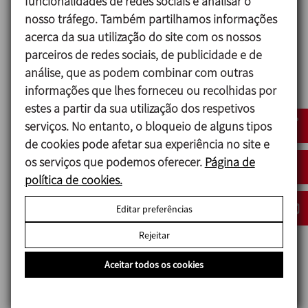
funcionalidades de redes sociais e analisar o
nosso tráfego. Também partilhamos informações
ANUGA FOODTEC
acerca da sua utilização do site com os nossos
23/02/2027
parceiros de redes sociais, de publicidade e de
Cologne - Germany
análise, que as podem combinar com outras
informações que lhes forneceu ou recolhidas por
estes a partir da sua utilização dos respetivos
serviços. No entanto, o bloqueio de alguns tipos
de cookies pode afetar sua experiência no site e
os serviços que podemos oferecer.
Página de
política de cookies.
Editar preferências
Rejeitar
ACHEMA
Aceitar todos os cookies
14/06/2027
Frankfurt am Main - Germany