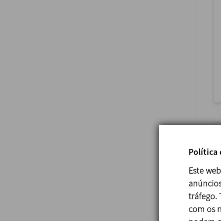
Política
Este web
anúncios
tráfego.
com os n