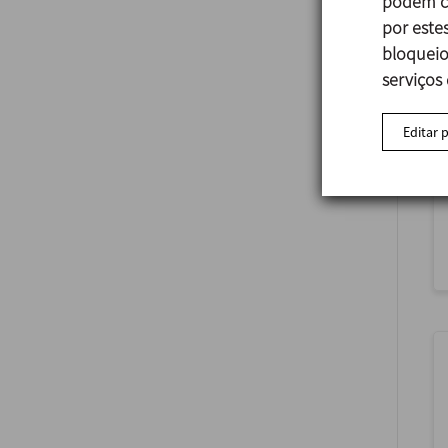
podem co
por estes
bloqueio
serviços
Editar 