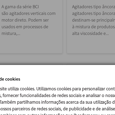
A gama da série BCI
Agitadores tipo âncor
são agitadores verticais com
agitadores tipo âncor
motor direto. Podem ser
destinam-se principa
usados em processos de
à mistura de produtos
mistura,...
alta viscosidade e...
 de cookies
site utiliza cookies. Utilizamos cookies para personalizar con
, fornecer funcionalidades de redes sociais e analisar o noss
 Também partilhamos informações acerca da sua utilização d
ossos parceiros de redes sociais, de publicidade e de análise