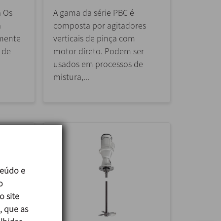
a Os
A gama da série PBC é
a
composta por agitadores
lmente
verticais de pinça com
 de
motor direto. Podem ser
usados em processos de
mistura,...
teúdo e
o
o site
, que as