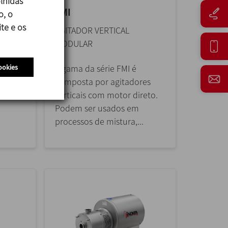
lhidas
FMI
o, o
te e os
AGITADOR VERTICAL
MODULAR
 BFI
ookies
om
A gama da série FMI é
ser
composta por agitadores
de
verticais com motor direto.
Podem ser usados em
processos de mistura,...