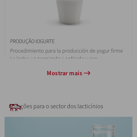
PRODUÇÃO IOGURTE
Procedimiento para la producción de yogur firme
La leche, ya termizada y enfriada y con...
Mostrar mais
PRODUÇÃO DE QUEIJO
Juntamente com o nosso parceiro Tecnical,
Soluções para o sector dos lacticínios
podemos oferecer uma vasta gama de...