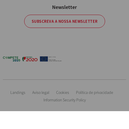
Newsletter
SUBSCREVA A NOSSA NEWSLETTER
Landings
Aviso legal
Cookies
Política de privacidade
Information Security Policy
Informação orientadora. Reservamos o direito de modificar qualquer
material ou característica sem aviso prévio. Imagens não contratuais. All
Rights Reserved