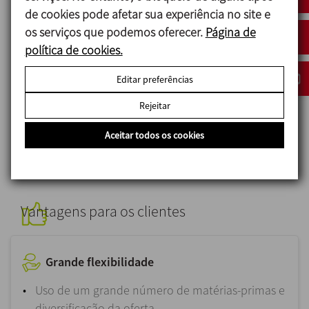
baseados em soja, arroz, aveia e outros cereais
de cookies pode afetar sua experiência no site e
ou legumes, frutos secos e as suas variantes, a
os serviços que podemos oferecer.
Página de
INOXPA ajuda na formulação da receita, extração
política de cookies.
do concentrado, trituração, redução de sólidos
em suspensão e armazenamento.
Editar preferências
O mesmo acontece com os tratamentos
Rejeitar
térmicos e UHT ou com as unidades CIP e
Aceitar todos os cookies
sistemas de automatização.
Vantagens para os clientes
Grande flexibilidade
Uso de um grande número de matérias-primas e
diversificação da oferta.