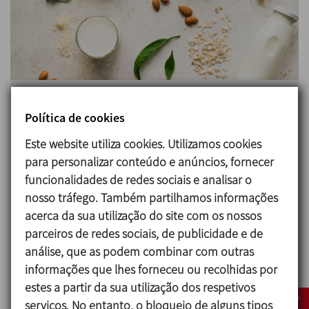
A procura de produtos vegetais alternativos aos
Política de cookies
laticínios aumentou de forma constante e
Este website utiliza cookies. Utilizamos cookies
espera-se que continue num ritmo maior nos
para personalizar conteúdo e anúncios, fornecer
próximos anos.
funcionalidades de redes sociais e analisar o
nosso tráfego. Também partilhamos informações
A INOXPA oferece a sua experiência às empresas
acerca da sua utilização do site com os nossos
que estão a interessar-se por este mercado em
parceiros de redes sociais, de publicidade e de
crescimento, apoiando-as nos seus projetos de
análise, que as podem combinar com outras
novas unidades ou na otimização das instalações
informações que lhes forneceu ou recolhidas por
já existentes.
estes a partir da sua utilização dos respetivos
Para a elaboração de produtos vegetais
serviços. No entanto, o bloqueio de alguns tipos