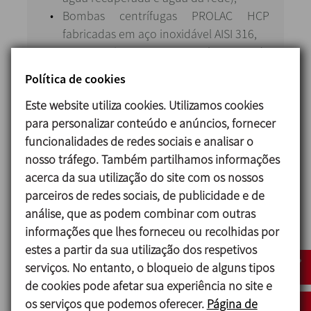
Bombas centrífugas PROLAC HCP
fabricadas em aço inoxidável AISI 316,
Um sistema completo de
instrumentação com transmissores de
Política de cookies
condutividade, medidores de caudal e
Este website utiliza cookies. Utilizamos cookies
sondas de temperatura.
para personalizar conteúdo e anúncios, fornecer
O aquecimento é feito por meio de um
funcionalidades de redes sociais e analisar o
permutador de placas, garantindo a
nosso tráfego. Também partilhamos informações
temperatura ideal em cada fase.
acerca da sua utilização do site com os nossos
A automatização é gerida por um PLC e um
parceiros de redes sociais, de publicidade e de
ecrã HMI de 12 polegadas, que permite
análise, que as podem combinar com outras
supervisionar o processo, gerir alarmes e
informações que lhes forneceu ou recolhidas por
garantir a rastreabilidade da limpeza.
estes a partir da sua utilização dos respetivos
serviços. No entanto, o bloqueio de alguns tipos
Toda a conceção cumpre os mais elevados
de cookies pode afetar sua experiência no site e
padrões de higiene, utilizando materiais AISI
os serviços que podemos oferecer.
Página de