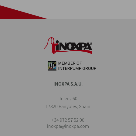
INOXPA S.A.U.
Telers, 60
17820 Banyoles, Spain
+34 972 57 52 00
inoxpa@inoxpa.com