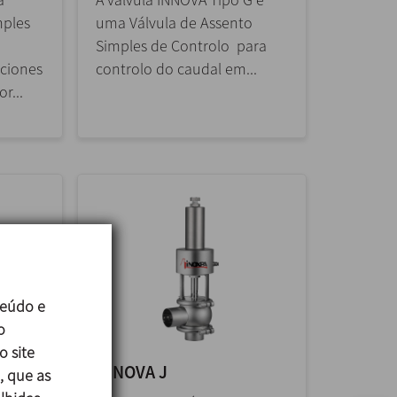
mples
uma Válvula de Assento
Simples de Controlo para
aciones
controlo do caudal em...
r...
teúdo e
o
o site
INNOVA J
, que as