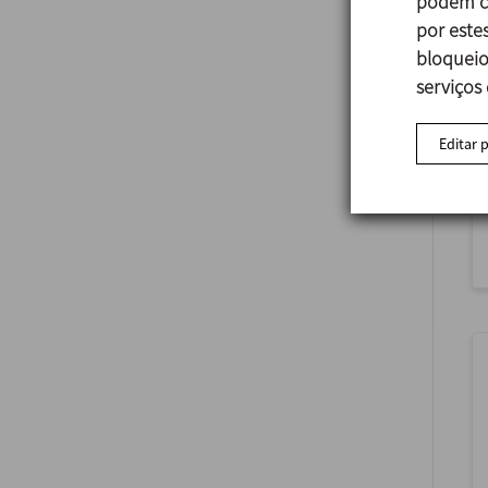
podem co
por estes
bloqueio
serviços
Editar 