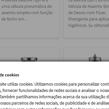
uma válvula pneumática de
Válvula de Assento Si
assento simples com função
de Desvio com Fluxo
de fecho em...
Divergente para aplic
higiénicas. Su obturado
 de cookies
site utiliza cookies. Utilizamos cookies para personalizar con
, fornecer funcionalidades de redes sociais e analisar o noss
 Também partilhamos informações acerca da sua utilização d
INNOVA F
INNOVA D
ossos parceiros de redes sociais, de publicidade e de análise