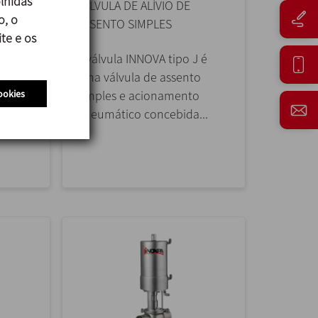
lhidas
E
VÁLVULA DE ALÍVIO DE
o, o
ASSENTO SIMPLES
te e os
 uma
A válvula INNOVA tipo J é
e
uma válvula de assento
ookies
unta
simples e acionamento
través
pneumático concebida...