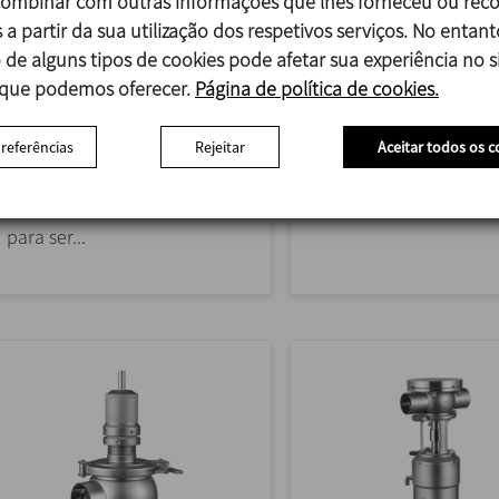
mbinar com outras informações que lhes forneceu ou reco
VÁLVULA DE ASSENTO
VÁLVULA MIXPROOF D
 a partir da sua utilização dos respetivos serviços. No entant
SIMPLES DE FUNDO DE
JUNTA DUPLA
 de alguns tipos de cookies pode afetar sua experiência no si
TANQUE
 que podemos oferecer.
Página de política de cookies.
A válvula INNOVA D é
A válvula INNOVA F é uma
válvula pneumática d
preferências
Rejeitar
Aceitar todos os c
válvula de assento simples
assento simples com j
com função de fecho
de fecho dupla que, a
concebida especificamente
de uma...
para ser...