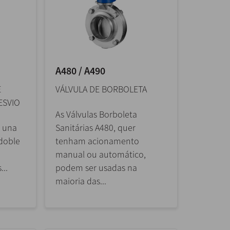
A480 / A490
E
VÁLVULA DE BORBOLETA
ESVIO
As Válvulas Borboleta
s una
Sanitárias A480, quer
doble
tenham acionamento
a
manual ou automático,
...
podem ser usadas na
maioria das...