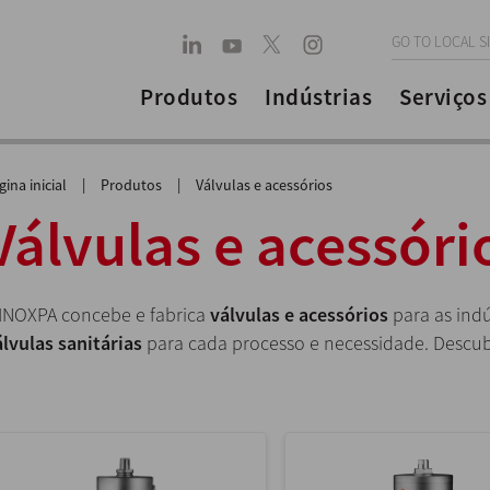
GO TO LOCAL S
Produtos
Indústrias
Serviços
gina inicial
|
Produtos
|
Válvulas e acessórios
Válvulas e acessóri
 INOXPA concebe e fabrica
válvulas e acessórios
para as indú
álvulas sanitárias
para cada processo e necessidade. Descu