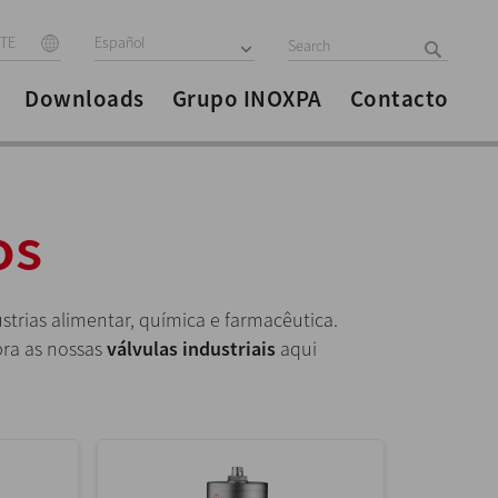
ITE
Español
Downloads
Grupo INOXPA
Contacto
os
strias alimentar, química e farmacêutica.
bra as nossas
válvulas industriais
aqui