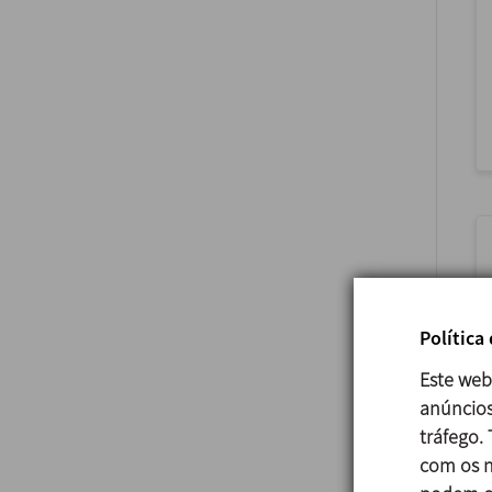
Política
Este web
anúncios
tráfego.
com os n