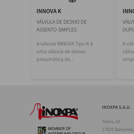
INNOVA K
INN
VÁLVULA DE DESVIO DE
VÁLV
ASSENTO SIMPLES
DUP
 N é uma
A válvula INNOVA Tipo K é
A vá
e
uma válvula de desvio
válv
pneumática de...
simpl
INOXPA S.A.U.
Telers, 60
17820 Banyoles,