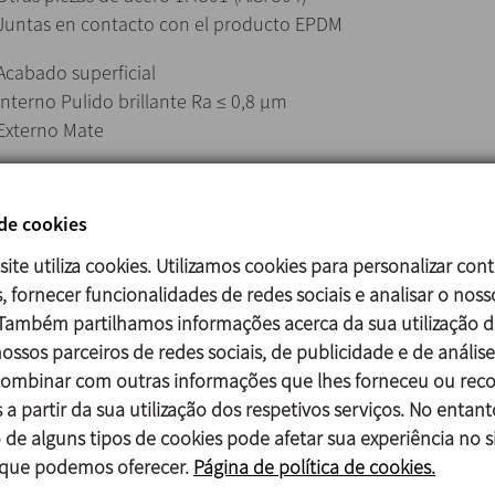
Juntas en contacto con el producto EPDM
Acabado superficial
Interno Pulido brillante Ra ≤ 0,8 μm
Externo Mate
Tamaños disponibles
DIN EN 10357 serie A DN 40 - DN 100
 de cookies
ASTM A269/270 OD 1½’’ - OD 4’’
site utiliza cookies. Utilizamos cookies para personalizar con
, fornecer funcionalidades de redes sociais e analisar o noss
 Também partilhamos informações acerca da sua utilização d
Juntas en FPM y HNBR.
ossos parceiros de redes sociais, de publicidade e de análise
Otras conexiones: macho, clamp.
mbinar com outras informações que lhes forneceu ou reco
Cabezal de control C-TOP S.
 a partir da sua utilização dos respetivos serviços. No entant
Detectores de posición externos.
 de alguns tipos de cookies pode afetar sua experiência no si
Acabado superficial Ra ≤ 0,5 μm
 que podemos oferecer.
Página de política de cookies.