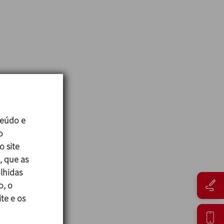
teúdo e
o
o site
, que as
lhidas
o, o
te e os