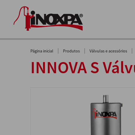
|
|
|
Página inicial
Produtos
Válvulas e acessórios
INNOVA S Válv