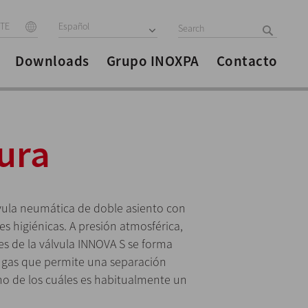
ITE
Español
Downloads
Grupo INOXPA
Contacto
ura
lvula neumática de doble asiento con
es higiénicas. A presión atmosférica,
jes de la válvula INNOVA S se forma
ugas que permite una separación
no de los cuáles es habitualmente un