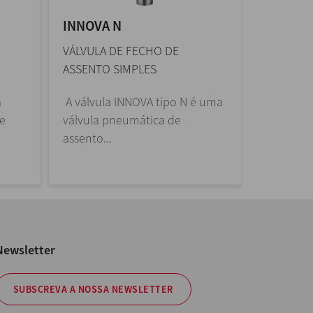
INNOVA N
INNOVA
VÁLVULA DE FECHO DE
VÁLVULA 
ASSENTO SIMPLES
ASSENTO
a
A válvula INNOVA tipo N é uma
A válvula
le
válvula pneumática de
uma válv
assento...
pneumáti
Newsletter
SUBSCREVA A NOSSA NEWSLETTER