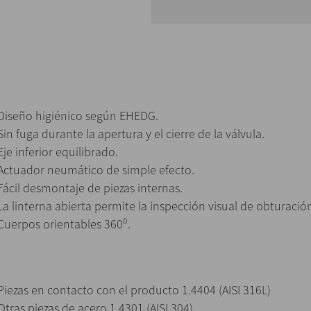
Diseño higiénico según EHEDG.
Sin fuga durante la apertura y el cierre de la válvula.
Eje inferior equilibrado.
Actuador neumático de simple efecto.
Fácil desmontaje de piezas internas.
La linterna abierta permite la inspección visual de obturación
Cuerpos orientables 360⁰.
Piezas en contacto con el producto 1.4404 (AISI 316L)
Otras piezas de acero 1.4301 (AISI 304)