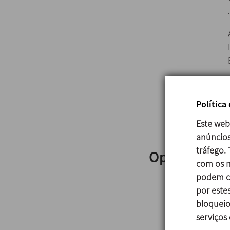
Política
Este web
anúncios
tráfego.
Opções
com os n
podem co
por estes
bloqueio
serviços