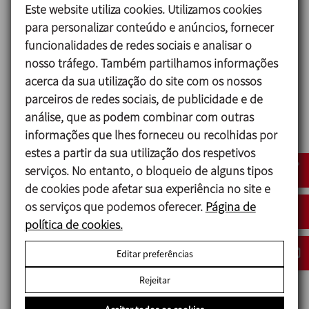
316L)
Este website utiliza cookies. Utilizamos cookies
Outras peças de aço 1.4301 (AISI 304)
para personalizar conteúdo e anúncios, fornecer
Lanterna e suporte de rolamentos CF8
funcionalidades de redes sociais e analisar o
Rotor CR (Neopreno)
nosso tráfego. Também partilhamos informações
Juntas em contacto com o produto FPM (standard)
acerca da sua utilização do site com os nossos
- EPDM
parceiros de redes sociais, de publicidade e de
análise, que as podem combinar com outras
Fecho mecânico:
informações que lhes forneceu ou recolhidas por
Parte rotativa Grafite (C)
estes a partir da sua utilização dos respetivos
Parte estacionária Carburo de Silicio (SiC)
serviços. No entanto, o bloqueio de alguns tipos
Juntas FPM
de cookies pode afetar sua experiência no site e
Acabamento superficial:
os serviços que podemos oferecer.
Página de
Interno Polido brilhante Ra<0,8 μm
política de cookies.
Externo Mate
Editar preferências
Conexiones: DIN 11851
Rejeitar
CLAMP
SMS