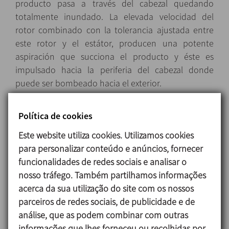
producto pasa a través del cabezal quedando
totalmente inundado. La elevada velocidad del
rotor combinado con la tolerancia ajustada entre
este rotor y el estátor, producen una potente
aspiración que succiona el producto y éste es
impulsado hacia la periferia del cabezal donde
puede ser bombeado hacia el exterior.
El equipo tiene un diseño que es totalmente
Política de cookies
drenable por la conexión de salida excéntrica.
Este website utiliza cookies. Utilizamos cookies
para personalizar conteúdo e anúncios, fornecer
funcionalidades de redes sociais e analisar o
Desenho e características
nosso tráfego. Também partilhamos informações
Alto poder de cizallamiento, reducción de tamaño
acerca da sua utilização do site com os nossos
de partícula hasta niveles inferiores a 100 micras.
parceiros de redes sociais, de publicidade e de
Cierre mecánico simple accesible desde el interior
análise, que as podem combinar com outras
del tanque.
informações que lhes forneceu ou recolhidas por