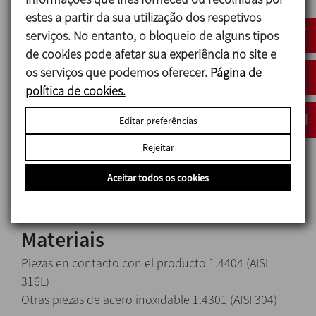
Obturación estándar mediante cierre sanitario
estes a partir da sua utilização dos respetivos
simple.
serviços. No entanto, o bloqueio de alguns tipos
Posibilidad de cambiar el estátor sin tener que
de cookies pode afetar sua experiência no site e
desmontar el mixer.
os serviços que podemos oferecer.
Página de
Diferentes modelos de estátor fácilmente
política de cookies.
intercambiables.
Motores IEC B5, IP 55 y aislamiento clase F.
Editar preferências
Fácil limpieza y esterilización mediante procesos
Rejeitar
CIP/SIP.
Estátor ranurado.
Aceitar todos os cookies
Materiais
Piezas en contacto con el producto 1.4404 (AISI
316L)
Otras piezas de acero inoxidable 1.4301 (AISI 304)