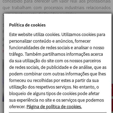
concebido para oferecer um valor real aos profissionais
que trabalham com processos industriais relacionados
com o tratamento de líquidos e sólidos.
Política de cookies
Se quiser conhecer melhor os produtos, vê-los em
funcionamento, aprender sobre a sua manutenção com
Este website utiliza cookies. Utilizamos cookies para
guias ilustrados ou inspirar-se com soluções de
personalizar conteúdo e anúncios, fornecer
engenharia, recomendamos que subscreva o canal:
funcionalidades de redes sociais e analisar o nosso
https://www.youtube.com/c/InoxpaGroup
tráfego. Também partilhamos informações acerca
da sua utilização do site com os nossos parceiros
de redes sociais, de publicidade e de análise, que as
podem combinar com outras informações que lhes
forneceu ou recolhidas por estes a partir da sua
utilização dos respetivos serviços. No entanto, o
bloqueio de alguns tipos de cookies pode afetar
sua experiência no site e os serviços que podemos
oferecer.
Página de política de cookies.