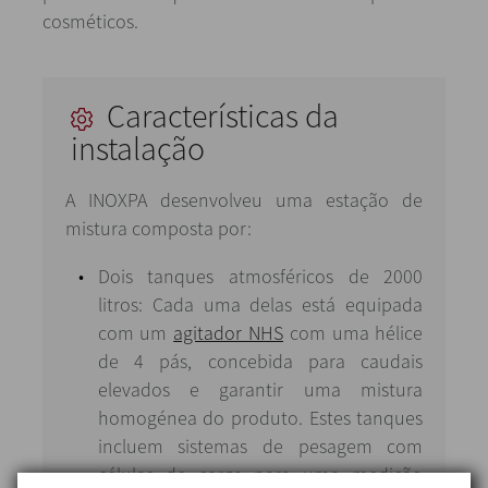
cosméticos.
Características da
instalação
A INOXPA desenvolveu uma estação de
mistura composta por:
Dois tanques atmosféricos de 2000
litros: Cada uma delas está equipada
com um
agitador NHS
com uma hélice
de 4 pás, concebida para caudais
elevados e garantir uma mistura
homogénea do produto. Estes tanques
incluem sistemas de pesagem com
células de carga para uma medição