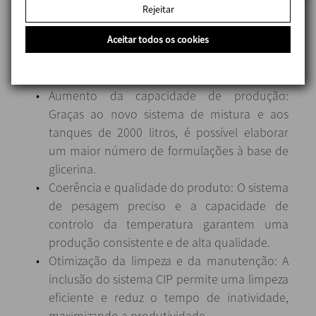
Pontos de destaque
Rejeitar
Aceitar todos os cookies
A implementação da estação de mistura INOXPA
traz múltiplas vantagens para o cliente:
Aumento da capacidade de produção:
Graças ao novo sistema de mistura e aos
tanques de 2000 litros, é possível elaborar
um maior número de formulações à base de
glicerina.
Coerência e qualidade do produto: O sistema
de pesagem preciso e a capacidade de
controlo da temperatura garantem uma
produção consistente e de alta qualidade.
Otimização da limpeza e da manutenção: A
inclusão do sistema CIP permite uma limpeza
eficiente e reduz o tempo de inatividade,
maximizando a produtividade.