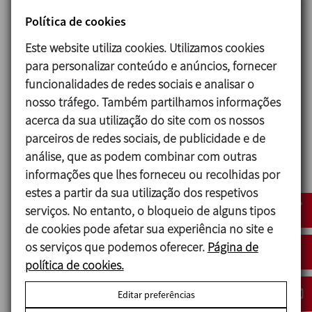
exata dos ingredientes em cada receita.
Política de cookies
Sistema de aquecimento em linha: A
formulação é aquecida por um
Este website utiliza cookies. Utilizamos cookies
permutador de calor tubular antes de
para personalizar conteúdo e anúncios, fornecer
passar para a fase de filtração, o que
funcionalidades de redes sociais e analisar o
garante uma temperatura constante e
nosso tráfego. Também partilhamos informações
segura para o processamento da
acerca da sua utilização do site com os nossos
glicerina de 20 a 80 °C, evitando a
parceiros de redes sociais, de publicidade e de
degradação do produto.
análise, que as podem combinar com outras
Automatização total com CIP: A linha de
informações que lhes forneceu ou recolhidas por
produção foi concebida com a
estes a partir da sua utilização dos respetivos
integração de um
sistema CIP
serviços. No entanto, o bloqueio de alguns tipos
totalmente automático, assegurando
de cookies pode afetar sua experiência no site e
que os padrões de higiene e qualidade
os serviços que podemos oferecer.
Página de
são mantidos sem intervenção manual.
política de cookies.
Editar preferências