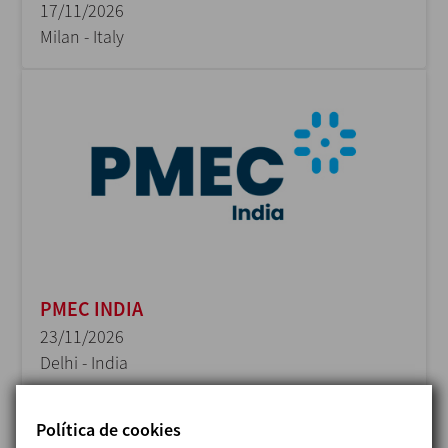
17/11/2026
Milan - Italy
PMEC INDIA
23/11/2026
Delhi - India
Política de cookies