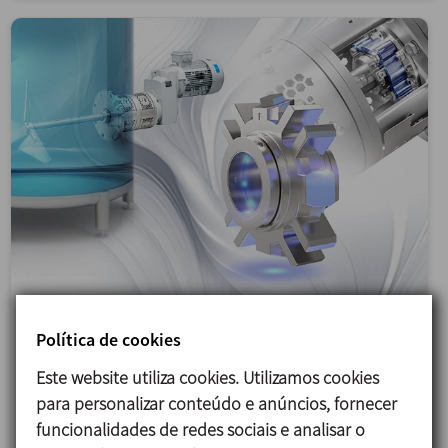
31/03/2026
Política de cookies
Agitador lateral DINAMIX SMX: novas opções
Este website utiliza cookies. Utilizamos cookies
Com a integração das novas opções de vedação, o
para personalizar conteúdo e anúncios, fornecer
agitador lateral DINAMIX SMX proporciona maior
funcionalidades de redes sociais e analisar o