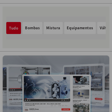
Bombas
Mistura
Equipamentos
Válvul
Tudo