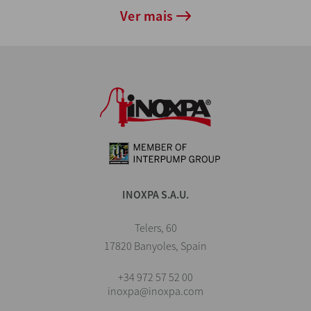
Ver mais
INOXPA S.A.U.
Telers, 60
17820 Banyoles, Spain
+34 972 57 52 00
inoxpa@inoxpa.com